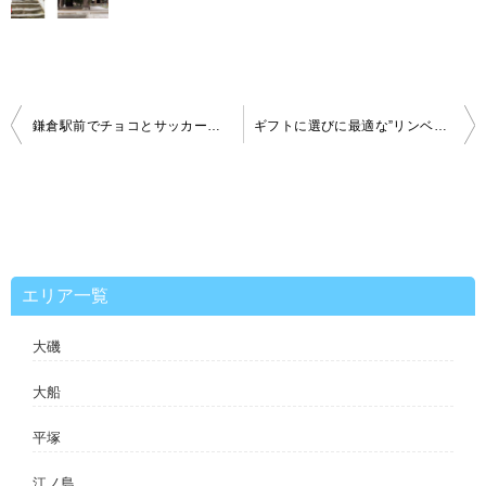
投
鎌倉駅前でチョコとサッカー観戦!? CHOCOLATE BANKでコロンビア戦のパブリックビューイングを実施
ギフトに選びに最適な”リンベルギフトコーナー”がさいか屋藤沢店に6月23日オープン
稿
ナ
ビ
ゲ
ー
シ
ョ
ン
エリア一覧
大磯
大船
平塚
江ノ島