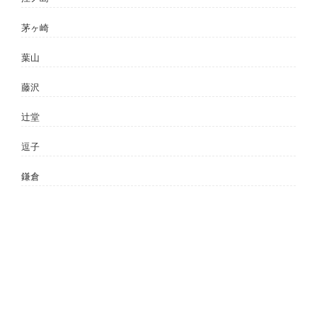
茅ヶ崎
葉山
藤沢
辻堂
逗子
鎌倉