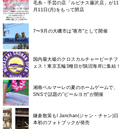
毛糸・手芸の店「ルピナス藤沢店」が11
月11日(月)をもって閉店
7〜9月の大磯市は”夜市”として開催
国内最大級のクロスカルチャービーチフ
ェス！東京五輪3種目が鵠沼海岸に集結！
湘南ベルマーレの夏のホームゲームで、
SNSで話題の"ビールヨガ"が開催
鎌倉散策も! Janchan(ジャン・チャン)日
本初のフォトブックが発売