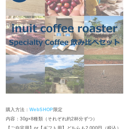
購入方法：
WebSHOP
限定
内容：30g×8種類（それぞれ約2杯分ずつ）
【ご自宅用】or【ギフト用】どちらも2,000円（税込）