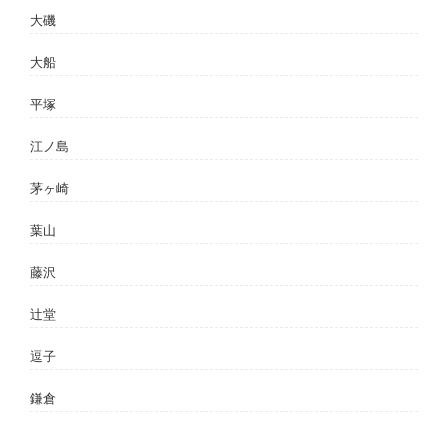
大磯
大船
平塚
江ノ島
茅ヶ崎
葉山
藤沢
辻堂
逗子
鎌倉