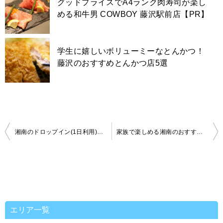
グッドプライスでA4ランク肉寿司が楽し
める和牛男 COWBOY 藤沢駅前店【PR】
学生に嬉しいボリューミーなとんかつ！
藤沢のおすすめとんかつ店5選
投
湘南のドロップイン(1日利用)可能なコワーキングスペースまとめ
家族で楽しめる湘南のおすすめレジャースポット5選!
稿
ナ
ビ
ゲ
ー
シ
ョ
ン
エリア一覧