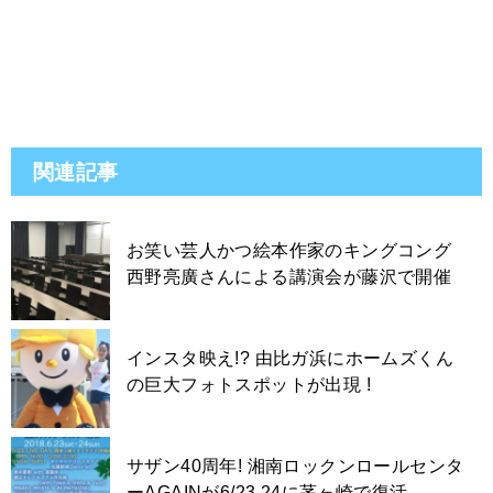
関連記事
お笑い芸人かつ絵本作家のキングコング
西野亮廣さんによる講演会が藤沢で開催
インスタ映え!? 由比ガ浜にホームズくん
の巨大フォトスポットが出現 !
サザン40周年! 湘南ロックンロールセンタ
ーAGAINが6/23,24に茅ヶ崎で復活