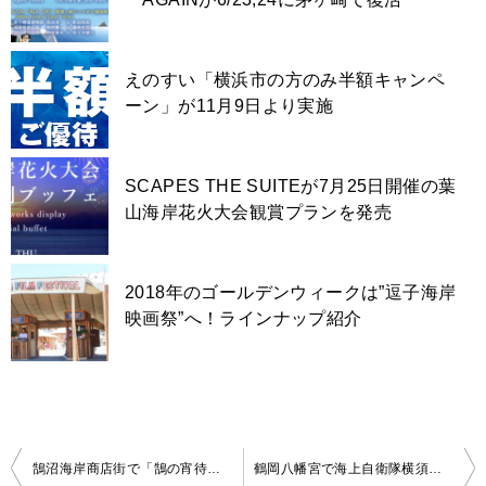
えのすい「横浜市の方のみ半額キャンペ
ーン」が11月9日より実施
SCAPES THE SUITEが7月25日開催の葉
山海岸花火大会観賞プランを発売
2018年のゴールデンウィークは”逗子海岸
映画祭”へ！ラインナップ紹介
投
鵠沼海岸商店街で「鵠の宵待ち市」が8月16日,17日に開催
鶴岡八幡宮で海上自衛隊横須賀音楽隊による演奏会”吹奏楽の夕”が8/7開催