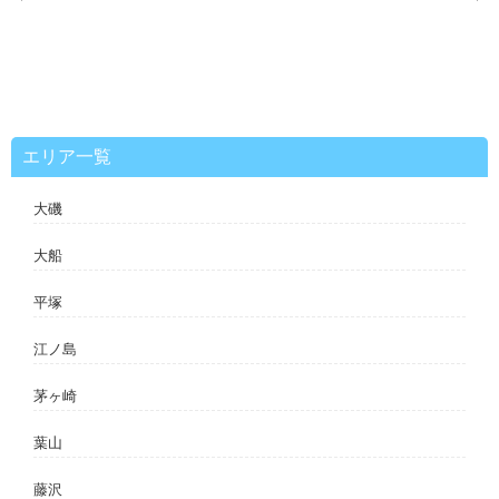
稿
ナ
ビ
ゲ
ー
シ
ョ
ン
エリア一覧
大磯
大船
平塚
江ノ島
茅ヶ崎
葉山
藤沢