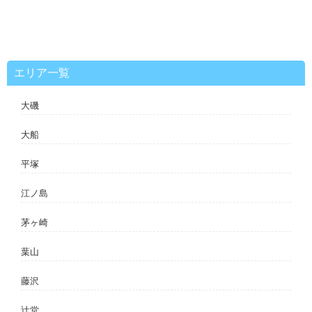
ビ
ゲ
ー
シ
ョ
ン
エリア一覧
大磯
大船
平塚
江ノ島
茅ヶ崎
葉山
藤沢
辻堂