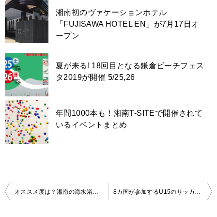
湘南初のヴァケーションホテル
「FUJISAWA HOTEL EN」が7月17日オ
ープン
夏が来る! 18回目となる鎌倉ビーチフェス
タ2019が開催 5/25,26
年間1000本も！湘南T-SITEで開催されて
いるイベントまとめ
投
オススメ度は？湘南の海水浴場を徹底解剖！【藤沢・茅ヶ崎・平塚・大磯編】
8カ国が参加するU15のサッカー大会「ONE NATION CUP 2018」が湘南で初開催
稿
ナ