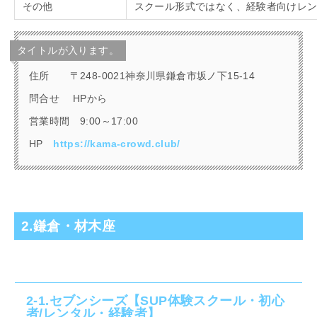
その他
スクール形式ではなく、経験者向けレ
タイトルが入ります。
住所
〒248-0021神奈川県鎌倉市坂ノ下15-14
問合せ
HP
から
営業時間
9:00
～
17:00
HP
https://kama-crowd.club/
2.鎌倉・材木座
2-1.セブンシーズ【SUP体験スクール・初心
者/レンタル・経験者】