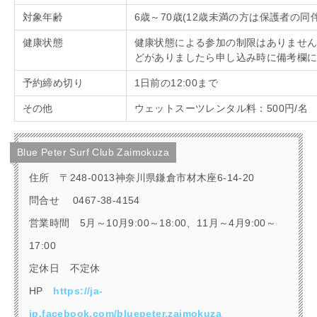
対象年齢
6歳～
70
歳
(12
歳未満の方は保護者の同
健康状態
健康状態による参加の制限はありませ
どがありましたら申し込み時に備考欄
予約締め切り
1日前の
12:00
まで
その他
ウェットスーツレンタル料：
500
円
/
名
Blue Peter Surf Club Zaimokuza
住所
〒248-0013神奈川県鎌倉市材木座6-14-20
問合せ
0467-38-4154
営業時間
5
月～
10
月
9:00
～
18:00、
11
月～
4
月
9:00
～
17:00
定休日 不定休
HP
https://ja-
jp.facebook.com/bluepeter.zaimokuza