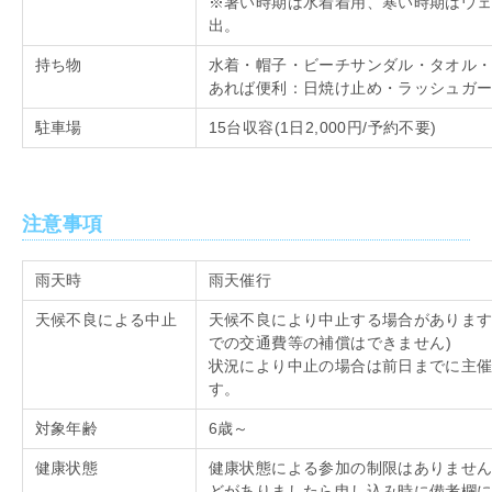
※暑い時期は水着着用、寒い時期はウ
出。
持ち物
水着・帽子・ビーチサンダル・タオル
あれば便利：日焼け止め・ラッシュガ
駐車場
15台収容
(1
日
2,000
円
/
予約不要
)
注意事項
雨天時
雨天催行
天候不良による中止
天候不良により中止する場合がありま
での交通費等の補償はできません
)
状況により中止の場合は前日までに主
す。
対象年齢
6歳～
健康状態
健康状態による参加の制限はありませ
どがありましたら申し込み時に備考欄