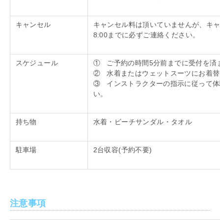
キャンセル
キャンセル料は頂いていませんが、キ
8:00
までに必ずご連絡ください。
スケジュール
① ご予約の時間
5
分前までに受付を済
② 水着またはウェットスーツにお着替
③ インストラクターの指示に従って体
い。
持ち物
水着・ビーチサンダル・タオル
駐車場
2台収容
(
予約不要
)
注意事項