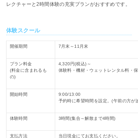
レクチャーと2時間体験の充実プランがおすすめです。
体験スクール
開催期間
7月末～
11
月末
プラン料金
4,320円
(
税込
)
～
(料金に含まれるも
体験料・機材・ウェットレンタル料・
の
)
開始時間
9:00/13:00
予約時に希望時間を設定。
(
午前の方が
体験時間
3時間
(
集合～解散まで
4
時間
)
支払方法
当日現金にてお支払ください。