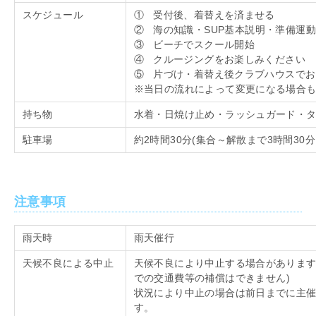
スケジュール
① 受付後、着替えを済ませる
② 海の知識・
SUP
基本説明・準備運動
③ ビーチでスクール開始
④ クルージングをお楽しみください
⑤ 片づけ・着替え後クラブハウスでお
※当日の流れによって変更になる場合
持ち物
水着・日焼け止め・ラッシュガード・
駐車場
約
2
時間
30
分
(
集合～解散まで
3
時間
30
分
注意事項
雨天時
雨天催行
天候不良による中止
天候不良により中止する場合がありま
での交通費等の補償はできません
)
状況により中止の場合は前日までに主
す。