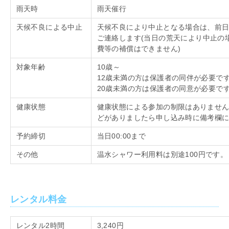
雨天時
雨天催行
天候不良による中止
天候不良により中止となる場合は、前
ご連絡します
(
当日の荒天により中止の
費等の補償はできません
)
対象年齢
10歳～
12歳未満の方は保護者の同伴が必要で
20歳未満の方は保護者の同意が必要で
健康状態
健康状態による参加の制限はありませ
どがありましたら申し込み時に備考欄
予約締切
当日
00:00
まで
その他
温水シャワー利用料は別途
100
円です。
レンタル料金
レンタル
2
時間
3,240円