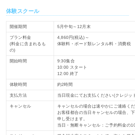
体験スクール
開催期間
5月中旬～
12
月末
プラン料金
4,860円
(
税込
)
～
(料金に含まれるも
体験料・ボード類レンタル料・消費税
の
)
開始時間
9:30集合
10:00 スタート
12:00 終了
体験時間
約
2
時間
支払方法
当日現金にてお支払ください
(
クレジッ
キャンセル
キャンセルの場合は速やかにご連絡く
お客様都合の当日キャンセルの場合、
申し受けます。
当日・無断キャンセル：ご予約料金の
1