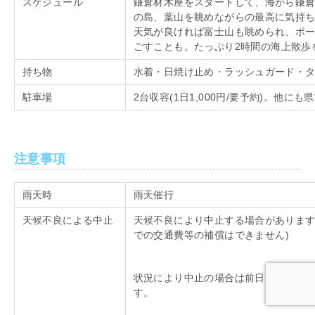
スケジュール
鎌倉材木座をスタートして、海から鎌
の島、葉山を眺めながらの最高に気持
天気が良ければ富士山も眺められ、ボ
ごすことも。たっぷり
2
時間の海上散歩
持ち物
水着・日焼け止め・ラッシュガード・
駐車場
2台収容
(1
日
1,000
円
/
要予約
)
。他にも県
注意事項
雨天時
雨天催行
天候不良による中止
天候不良により中止する場合がありま
での交通費等の補償はできません
)
状況により中止の場合は前日までに主
す。