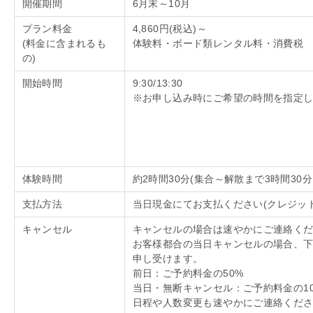
開催期間
6月末～
10
月
プラン料金
4,860円
(
税込
)
～
(料金に含まれるも
体験料・ボード類レンタル料・消費税
の
)
開始時間
9:30/13:30
※お申し込み時にご希望の時間を指定
体験時間
約
2
時間
30
分
(
集合～解散まで
3
時間
30
分
支払方法
当日現金にてお支払ください
(
クレジッ
キャンセル
キャンセルの場合は速やかにご連絡く
お客様都合の当日キャンセルの場合、
申し受けます。
前日：ご予約料金の
50%
当日・無断キャンセル：ご予約料金の
1
日程や人数変更も速やかにご連絡くだ