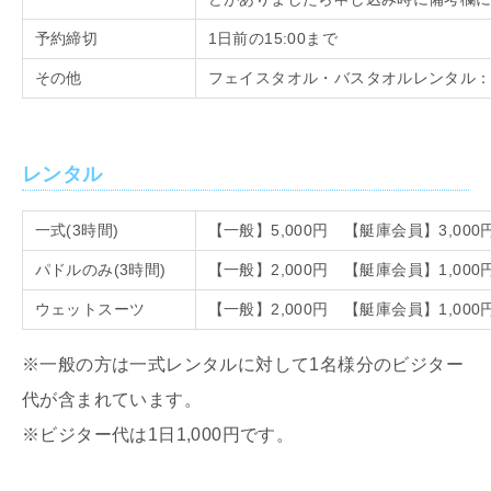
予約締切
1日前の
15:00
まで
その他
フェイスタオル・バスタオルレンタル
レンタル
一式
(3
時間
)
【一般】
5,000
円 【艇庫会員】
3,000
パドルのみ
(3
時間
)
【一般】
2,000
円 【艇庫会員】
1,000
ウェットスーツ
【一般】
2,000
円 【艇庫会員】
1,000
※一般の方は一式レンタルに対して
1
名様分のビジター
代が含まれています。
※ビジター代は
1
日
1,000
円です。