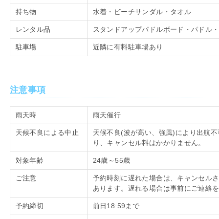
持ち物
水着・ビーチサンダル・タオル
レンタル品
スタンドアップパドルボード・パドル
駐車場
近隣に有料駐車場あり
注意事項
雨天時
雨天催行
天候不良による中止
天候不良
(
波が高い、強風
)
により出航不
り、キャンセル料はかかりません。
対象年齢
24歳～
55
歳
ご注意
予約時刻に遅れた場合は、キャンセル
あります。遅れる場合は事前にご連絡
予約締切
前日
18:59
まで