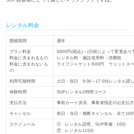
レンタル料金
開催期間
通年
プラン料金
5000円
(
税込
)
～
(
日程によって変更あり
料金に含まれるもの
レンタル料・施設使用料・消費税
料金に含まれないも
ライフジャケット
/500
円 ウェットス
の
利用可能時間
土日・祝日
9:00
～
17:00(
レンタル貸
体験時間
SUPレンタル
2
時間コース
支払方法
事前カード決済、事業者指定のお支払
キャンセル
前日・当日・無断キャンセル…全て
10
スケジュール
① レンタル説明、
SUP
準備
10
分
② レンタル
110
分