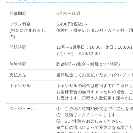
開催期間
6月末～
10
月
プラン料金
5,400円
(
税込
)
～
(料金に含まれるも
体験料・機材レンタル料・ガイド料・
の
)
開始時間
10月～
6
月平日：
10:00、
休日：
10:00/1
7月～
9
月
9:30/12:30
体験時間
約
2
時間～
(
集合～解散まで
4
時間
)
支払方法
当日現金にてお支払ください
(
クレジッ
キャンセル
キャンセルの場合は前日までにご連絡
お客様都合の当日キャンセルの場合、
し受けます。日程や人数変更も速やか
スケジュール
① ご予約の時間
30
分前までに受付を
② 浅瀬でレクチャーをします。
③ SUP体験をお楽しみください。
※当日の流れによって変更になる場合