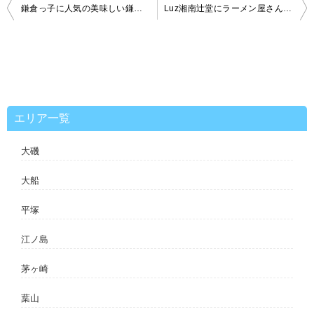
投
鎌倉っ子に人気の美味しい鎌倉を巡る日帰りデートプラン
Luz湘南辻堂にラーメン屋さん”麺屋 庄太”が7月1日オープン
稿
ナ
ビ
ゲ
ー
シ
ョ
ン
エリア一覧
大磯
大船
平塚
江ノ島
茅ヶ崎
葉山