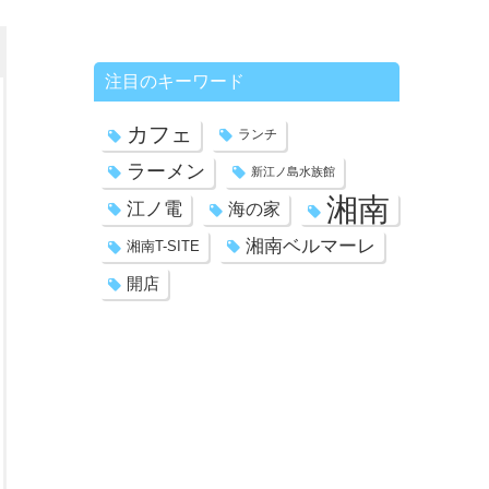
注目のキーワード
カフェ
ランチ
ラーメン
新江ノ島水族館
湘南
江ノ電
海の家
湘南ベルマーレ
湘南T-SITE
開店