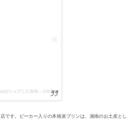
iya)がシェアした投稿
–
2018年 6月月21日午前2時26分PDT
本店です。ビーカー入りの本格派プリンは、湘南のお土産とし