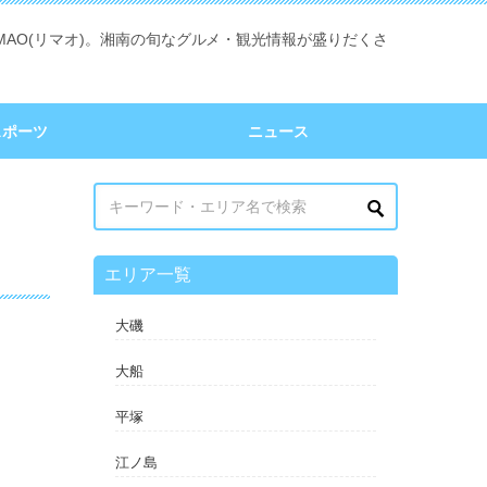
MAO(リマオ)。湘南の旬なグルメ・観光情報が盛りだくさ
スポーツ
ニュース
エリア一覧
大磯
大船
平塚
江ノ島