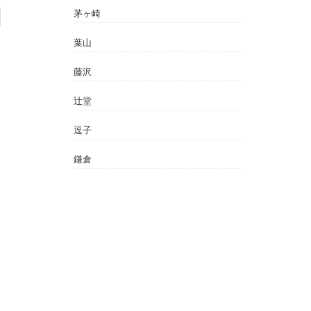
茅ヶ崎
葉山
藤沢
辻堂
逗子
鎌倉