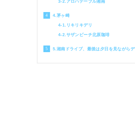
3-2.アロハテーブル湘南
4.茅ヶ崎
4-1.リキリキデリ
4-2.サザンビーチ北原珈琲
5.湘南ドライブ、最後は夕日を見ながら